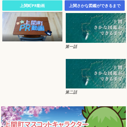
上関町PR動画
上関さかな図鑑ができるまで
第一話
第二話