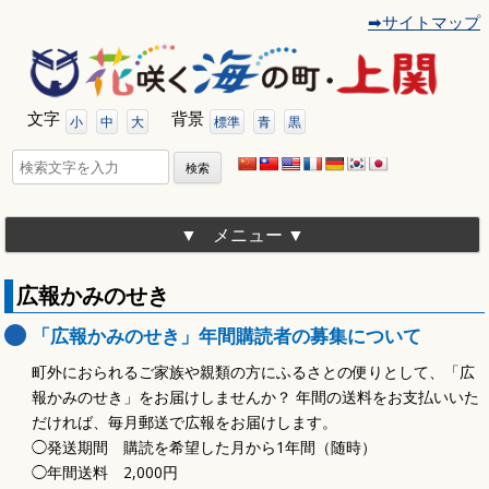
➡サイトマップ
コ
ン
テ
ン
ツ
文字
背景
へ
小
中
大
標準
青
黒
移
動
検
索:
メニュー
広報かみのせき
「広報かみのせき」年間購読者の募集について
町外におられるご家族や親類の方にふるさとの便りとして、「広
報かみのせき」をお届けしませんか？ 年間の送料をお支払いいた
だければ、毎月郵送で広報をお届けします。
◯発送期間 購読を希望した月から1年間（随時）
◯年間送料 2,000円