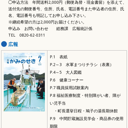
◯申込方法 年間送料2,000円（郵便為替・現金書留）を添えて、
送付先の郵便番号、住所、氏名、電話番号また申込者の住所、氏
名、電話番号も明記してお申し込み下さい。
※継続希望の方は2,000円お届けください。
申込み お問い合わせ 総務課 広報統計係
TEL 0820-62-0311
広報
P.1 表紙
P.2～3 水軍まつりチラシ（表裏）
P.4～5 大人図鑑
P.6 健康コーナー
P.7 職員採用試験案内
P.8 福祉医療制度・特別障がい者、障が
い児手当
・町長選挙日程・鳩子の湯長期休館
P.9 中間貯蔵施設見学会・商品券の使用
期限