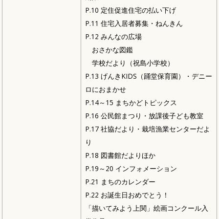
P.10 定住促進住宅の払い下げ
P.11 住宅入居者募集・ねんきん
P.12 みんなの広場
おさかな図鑑
学校だより（祝島小学校）
P.13 げんきKIDS（踊堂保育園）・デニー
ロにおまかせ
P.14～15 まちかどトピックス
P.16 公民館まつり・放課後子ども教室
P.17 社協だより・栽培漁業センターだよ
り
P.18 図書館だよりほか
P.19～20 インフォメーション
P.21 まちのカレンダー
P.22 お誕生日おめでとう！
「描いてみよう上関」絵画コンクール入