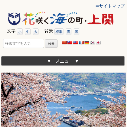
➡サイトマップ
コ
ン
テ
ン
ツ
文字
背景
へ
小
中
大
標準
青
黒
移
動
検
索:
メニュー