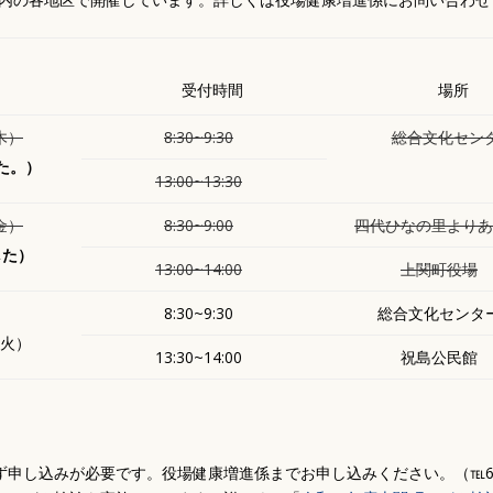
受付時間
場所
木）
8:30~9:30
総合文化セン
た。）
13:00~13:30
金）
8:30~9:00
四代ひなの里よりあ
した）
13:00~14:00
上関町役場
8:30~9:30
総合文化センタ
（火）
13:30~14:00
祝島公民館
申し込みが必要です。役場健康増進係までお申し込みください。（℡62-