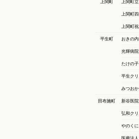
上関町
上関町立
上関町四
上関町祝
平生町
おきの内
光輝病院
たけの子
平生クリ
みつおか
田布施町
新谷医院
弘和クリ
やのくに
医療法人