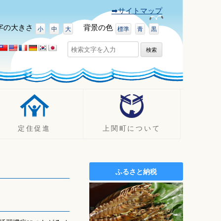
➡サイトマップ
字
の大きさ
背景
の色
小
中
大
標準
青
黒
検
索:
定住促進
上関町について
UJIターン事例
町の紹介
定住促進支援制度
観光
ふるさと納税
定住促進
イベント
空き家バンク
ふるさと納税（ふるさと寄附
金）
施設案内