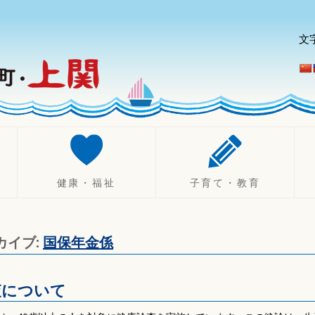
文
健康・福祉
子育て・教育
健康づくり
妊娠したら
診療所
不妊治療助成制度
カイブ:
国保年金係
健康診断・相談
出産したら（乳幼児）
休日・夜間診療
子育て
査について
健康保険
ひとり親支援