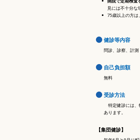
病院で定期検査
見には不十分な
75歳以上の方
健診等内容
問診、診察、計測
自己負担額
無料
受診方法
特定健診には、特
あります。
【集団健診】
毎年6月と9月に