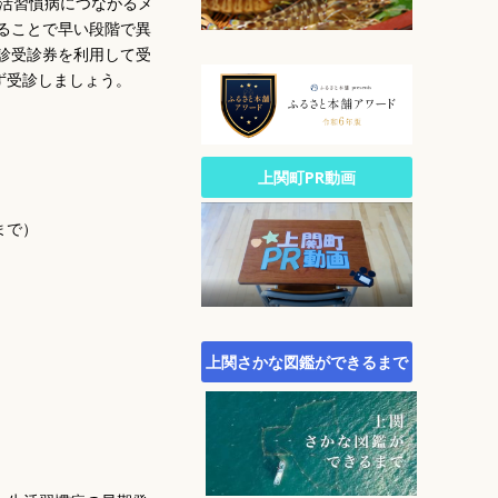
活習慣病につながるメ
公園・自然
ることで早い段階で異
文化
診受診券を利用して受
生涯スポーツ
ず受診しましょう。
広報
統計
町政への参加
上関町PR動画
行財政
まで）
農林水産業
施策・計画
町議会
町役場・組織・連絡先
上関さかな図鑑ができるまで
オープンデータサイト