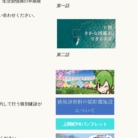
、生活習慣病の早期発
第一話
い合わせください。
第二話
約して行う個別健診が
上関町PRパンフレット
ください。