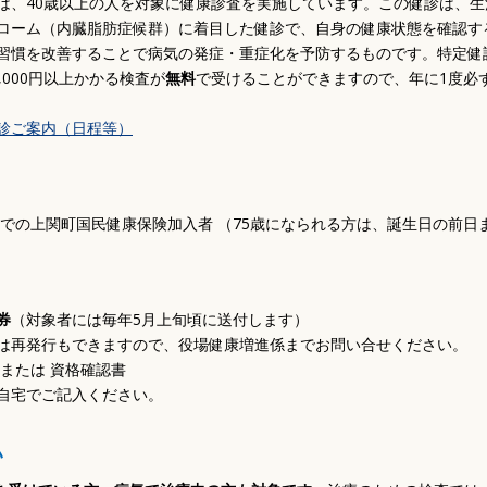
、40歳以上の人を対象に健康診査を実施しています。この健診は、生
後期高齢者医療制度
保育園・学校・教育
ローム（内臓脂肪症候群）に着目した健診で、自身の健康状態を確認す
介護保険
補助・助成・手当
習慣を改善することで病気の発症・重症化を予防するものです。特定健
路
高齢者向け事業
講座・教室
,000円以上かかる検査が
無料
で受けることができますので、年に1度必
障がい福祉
診ご案内（日程等）
生活支援・特別弔慰金
予防接種
までの上関町国民健康保険加入者 （75歳になられる方は、誕生日の前日
券
（対象者には毎年5月上旬頃に送付します）
再発行もできますので、役場健康増進係までお問い合せください。
または 資格確認書
宅でご記入ください。
い