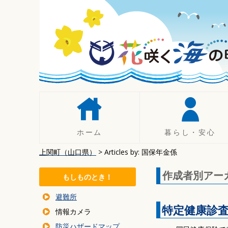
コ
ン
テ
ン
ツ
へ
移
動
ホーム
暮らし・安心
上関町（山口県）
> Articles by: 国保年金係
人権
手続き
作成者別アー
もしものとき！
税について
避難所
年金
特定健康診
情報カメラ
暮らしの相談
防災ハザードマップ