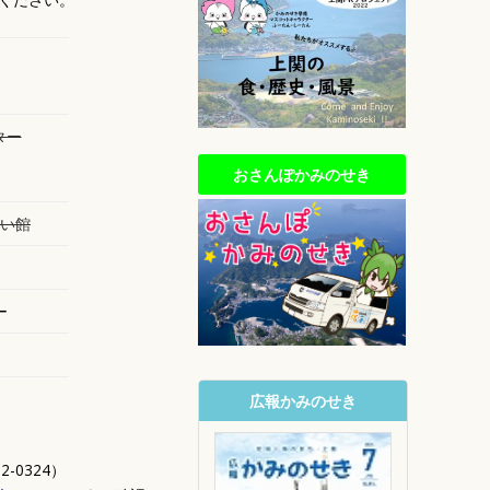
ター
おさんぽかみのせき
い館
ー
広報かみのせき
0324）