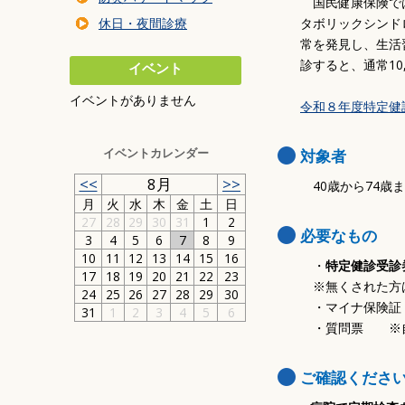
国民健康保険では
暮らしの環境
休日・夜間診療
タボリックシンド
交通・乗り物
常を発見し、生活
住まい・建築・道
診すると、通常10
イベント
防災・安全
イベントがありません
令和８年度特定健
事業者の方へ
ごみ
イベントカレンダー
対象者
<<
8月
>>
40歳から74歳
月
火
水
木
金
土
日
27
28
29
30
31
1
2
必要なもの
3
4
5
6
7
8
9
10
11
12
13
14
15
16
・
特定健診受診
17
18
19
20
21
22
23
※無くされた方は
24
25
26
27
28
29
30
・マイナ保険証 
31
1
2
3
4
5
6
・質問票 ※自
ご確認くださ