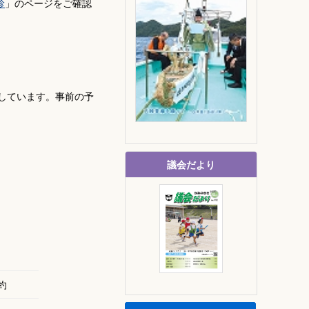
診
」のページをご確認
しています。事前の予
議会だより
約