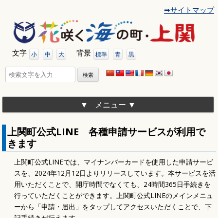
➡サイトマップ
コ
ン
テ
ン
ツ
文字
背景
へ
小
中
大
標準
青
黒
移
動
検
索:
メニュー
上関町公式LINE 各種申請サービスが利用で
きます
上関町公式LINEでは、マイナンバーカードを使用した申請サービ
スを、2024年12月12日よりリリースしています。本サービスを活
用いただくことで、開庁時間でなくても、24時間365日手続きを
行っていただくことができます。上関町公式LINEのメインメニュ
ーから「申請・届出」をタップしてアクセスいただくことで、下
記手続きが行えます。