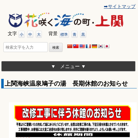
➡サイトマップ
コ
ン
テ
ン
ツ
文字
背景
へ
小
中
大
標準
青
黒
移
動
検
索:
メニュー
上関海峡温泉鳩子の湯 長期休館のお知らせ