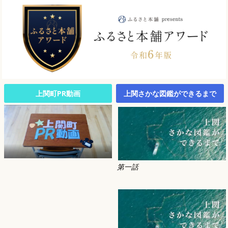
上関町PR動画
上関さかな図鑑ができるまで
第一話