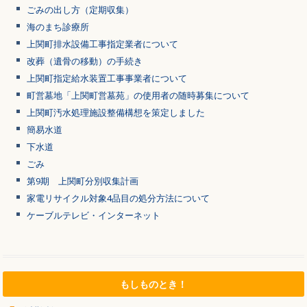
ごみの出し方（定期収集）
海のまち診療所
上関町排水設備工事指定業者について
改葬（遺骨の移動）の手続き
上関町指定給水装置工事事業者について
町営墓地「上関町営墓苑」の使用者の随時募集について
上関町汚水処理施設整備構想を策定しました
簡易水道
下水道
ごみ
第9期 上関町分別収集計画
家電リサイクル対象4品目の処分方法について
ケーブルテレビ・インターネット
もしものとき！