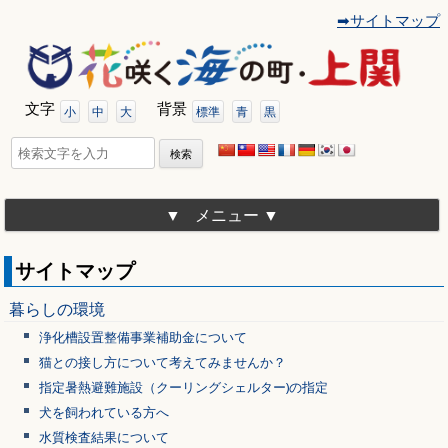
➡サイトマップ
コ
ン
テ
ン
ツ
文字
背景
へ
小
中
大
標準
青
黒
移
動
検
索:
メニュー
サイトマップ
暮らしの環境
浄化槽設置整備事業補助金について
猫との接し方について考えてみませんか？
指定暑熱避難施設（クーリングシェルター)の指定
犬を飼われている方へ
水質検査結果について