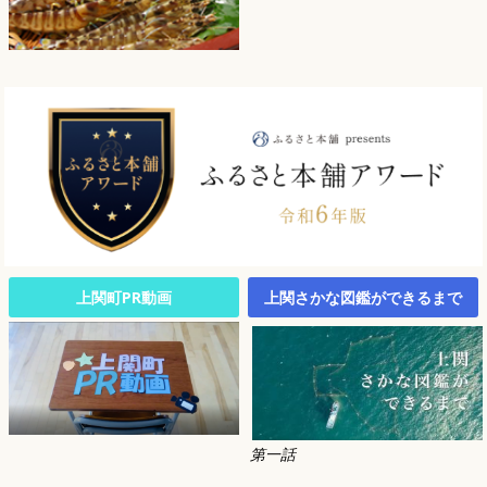
上関町PR動画
上関さかな図鑑ができるまで
第一話