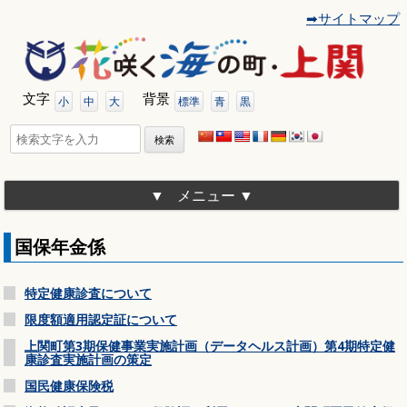
➡サイトマップ
コ
ン
テ
ン
ツ
文字
背景
へ
小
中
大
標準
青
黒
移
動
検
索:
メニュー
国保年金係
特定健康診査について
限度額適用認定証について
上関町第3期保健事業実施計画（データヘルス計画）第4期特定健
康診査実施計画の策定
国民健康保険税