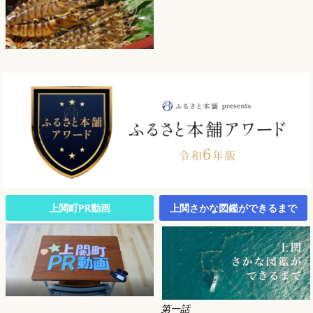
上関町PR動画
上関さかな図鑑ができるまで
第一話