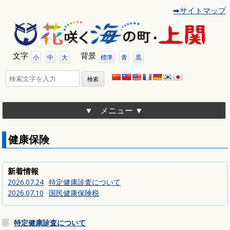
➡サイトマップ
コ
ン
テ
ン
ツ
文字
背景
へ
小
中
大
標準
青
黒
移
動
検
索:
メニュー
健康保険
新着情報
2026.07.24
特定健康診査について
2026.07.10
国民健康保険税
特定健康診査について