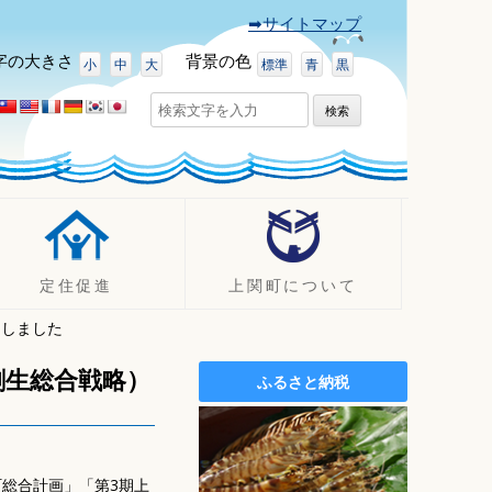
➡サイトマップ
字
の大きさ
背景
の色
小
中
大
標準
青
黒
検
索:
定住促進
上関町について
定しました
UJIターン事例
町の紹介
定住促進支援制度
観光
創生総合戦略）
ふるさと納税
定住促進
イベント
空き家バンク
ふるさと納税（ふるさと寄附
金）
施設案内
町総合計画」「第3期上