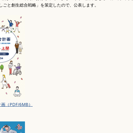
後期高齢者医療制度
保育園・学校・教育
しごと創生総合戦略」を策定したので、公表します。
介護保険
補助・助成・手当
路
高齢者向け事業
講座・教室
障がい福祉
生活支援・特別弔慰金
予防接種
画（PDF/6MB）