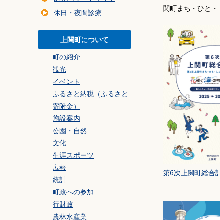
暮らしの環境
関町まち・ひと・
休日・夜間診療
交通・乗り物
住まい・建築・道
上関町について
防災・安全
町の紹介
事業者の方へ
観光
ごみ
イベント
ふるさと納税（ふるさと
寄附金）
施設案内
公園・自然
文化
生涯スポーツ
広報
第6次上関町総合計
統計
町政への参加
行財政
農林水産業