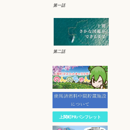
第一話
第二話
上関町PRパンフレット