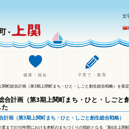
文
健康・福祉
子育て・教育
上関町総合計画（第3期上関町まち・ひと・しごと創生総合戦略）を策
健康づくり
妊娠したら
診療所
不妊治療助成制度
総合計画（第3期上関町まち・ひと・しごと
健康診断・相談
出産したら（乳幼児）
した
休日・夜間診療
子育て
総合計画（第3期上関町まち・ひと・しごと創生総合戦略）
健康保険
ひとり親支援
6年度までの10年間における本町のまちづくりの指針となる「第6次上関