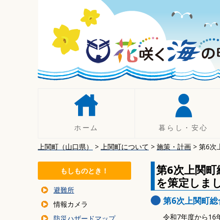
コ
ン
テ
ン
ツ
へ
移
動
ホーム
暮らし・安心
上関町（山口県）
>
上関町について
>
施策・計画
>
第6次
人権
手続き
第6次上関町
もしものとき！
税について
を策定しま
避難所
年金
第6次上関町
情報カメラ
暮らしの相談
令和7年度から1
防災ハザードマップ