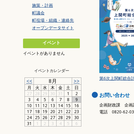
施策・計画
町議会
町役場・組織・連絡先
オープンデータサイト
イベント
イベントがありません
イベントカレンダー
第6次上関町総合
<<
8月
>>
月
火
水
木
金
土
日
27
28
29
30
31
1
2
お問い合わせ
3
4
5
6
7
8
9
企画財政課 企画
10
11
12
13
14
15
16
17
18
19
20
21
22
23
電話 0820-62-0
24
25
26
27
28
29
30
31
1
2
3
4
5
6