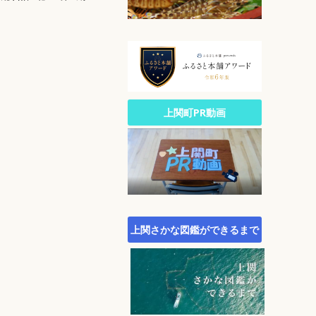
公園・自然
文化
生涯スポーツ
広報
統計
町政への参加
上関町PR動画
行財政
農林水産業
施策・計画
町議会
町役場・組織・連絡先
上関さかな図鑑ができるまで
オープンデータサイト