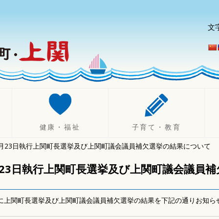
文
健康・福祉
子育て・教育
0月23日執行上関町長選挙及び上関町議会議員補欠選挙の結果について
健康づくり
妊娠したら
診療所
不妊治療助成制度
月23日執行上関町長選挙及び上関町議会議員
健康診断・相談
出産したら（乳幼児）
休日・夜間診療
子育て
3日に上関町長選挙及び上関町議会議員補欠選挙の結果を下記の通りお知ら
健康保険
ひとり親支援