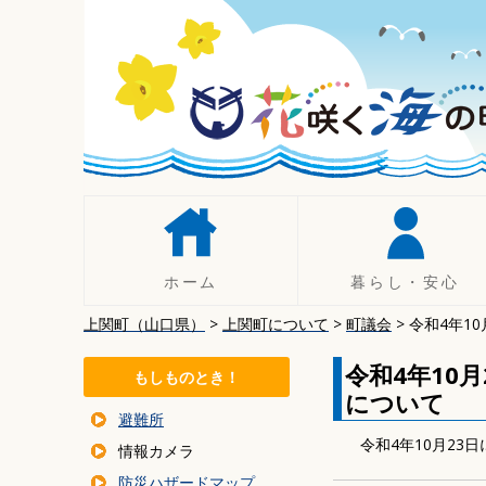
コ
ン
テ
ン
ツ
へ
移
動
ホーム
暮らし・安心
上関町（山口県）
>
上関町について
>
町議会
>
令和4年1
人権
手続き
令和4年10
もしものとき！
税について
について
避難所
年金
令和4年10月2
情報カメラ
暮らしの相談
防災ハザードマップ