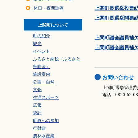
暮らしの環境
上関町長選挙投票結果
休日・夜間診療
交通・乗り物
上関町長選挙開票結果
住まい・建築・道
上関町について
防災・安全
町の紹介
上関町議会議員補欠選
事業者の方へ
観光
上関町議会議員補欠選
ごみ
イベント
ふるさと納税（ふるさと
寄附金）
施設案内
お問い合わせ
公園・自然
上関町選挙管理委
文化
電話 0820-62-0
生涯スポーツ
広報
統計
町政への参加
行財政
農林水産業