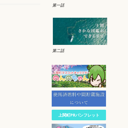
第一話
第二話
上関町PRパンフレット