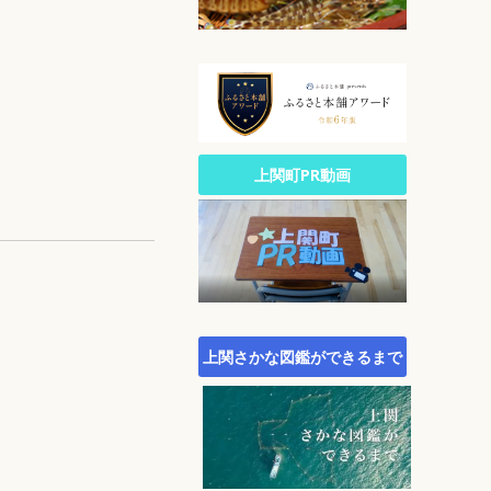
公園・自然
文化
生涯スポーツ
広報
統計
町政への参加
上関町PR動画
行財政
農林水産業
施策・計画
町議会
町役場・組織・連絡先
上関さかな図鑑ができるまで
オープンデータサイト