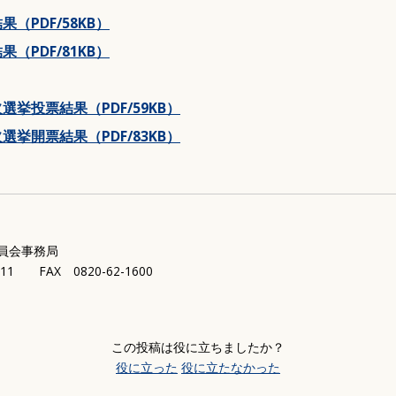
後期高齢者医療制度
保育園・学校・教育
（PDF/58KB）
介護保険
補助・助成・手当
（PDF/81KB）
路
高齢者向け事業
講座・教室
障がい福祉
挙投票結果（PDF/59KB）
生活支援・特別弔慰金
挙開票結果（PDF/83KB）
予防接種
員会事務局
311 FAX 0820-62-1600
この投稿は役に立ちましたか？
役に立った
役に立たなかった