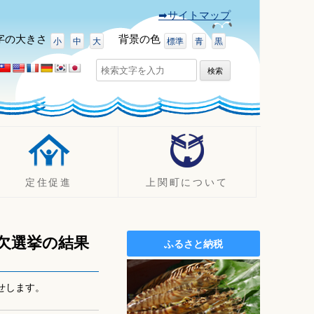
➡サイトマップ
字
の大きさ
背景
の色
小
中
大
標準
青
黒
検
索:
定住促進
上関町について
UJIターン事例
町の紹介
定住促進支援制度
観光
補欠選挙の結果
ふるさと納税
定住促進
イベント
空き家バンク
ふるさと納税（ふるさと寄附
せします。
金）
施設案内