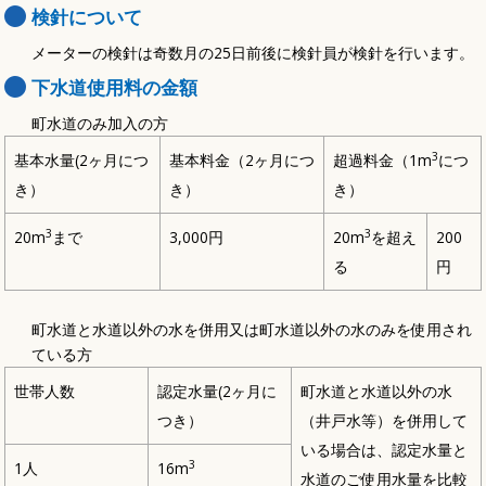
検針について
メーターの検針は奇数月の25日前後に検針員が検針を行います。
下水道使用料の金額
町水道のみ加入の方
3
基本水量(2ヶ月につ
基本料金（2ヶ月につ
超過料金（1m
につ
き）
き）
き）
3
3
20m
まで
3,000円
20m
を超え
200
る
円
町水道と水道以外の水を併用又は町水道以外の水のみを使用され
ている方
世帯人数
認定水量(2ヶ月に
町水道と水道以外の水
つき）
（井戸水等）を併用して
いる場合は、認定水量と
3
1人
16m
水道のご使用水量を比較