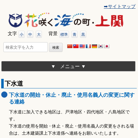
➡サイトマップ
コ
ン
テ
ン
ツ
文字
背景
へ
小
中
大
標準
青
黒
移
動
検
索:
メニュー
下水道
下水道の開始・休止・廃止・使用名義人の変更に関す
る連絡
下水道に加入できる地区は、戸津地区・四代地区・八島地区で
す。
下水道の使用を開始・休止・廃止・使用名義人の変更をされる場
合は、土木建築課上下水道係へ連絡をお願いいたします。