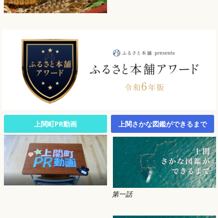
上関町PR動画
上関さかな図鑑ができるまで
第一話