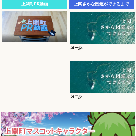
上関町PR動画
上関さかな図鑑ができるまで
第一話
第二話