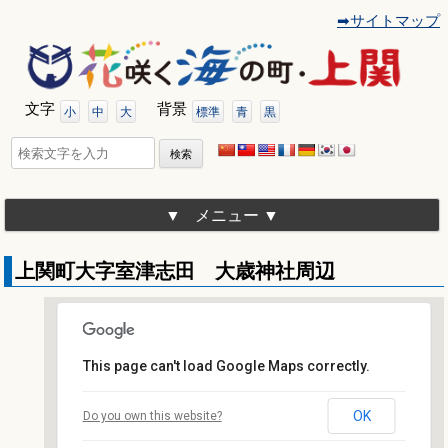
➡サイトマップ
コ
ン
テ
ン
ツ
文字
背景
へ
小
中
大
標準
青
黒
移
動
検
索:
メニュー
上関町大字室津志田 大歳神社周辺
This page can't load Google Maps correctly.
上関町大字室津志田 大歳神社周辺
OK
Do you own this website?
大字室津志田 - 上関町
イベント