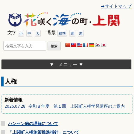
➡サイトマップ
コ
ン
テ
ン
ツ
文字
背景
へ
小
中
大
標準
青
黒
移
動
検
索:
メニュー
人権
新着情報
2026.07.28
令和８年度 第１回 上関町人権学習講座のご案内
ハンセン病の理解について
「上関町人権施策推進指針」について