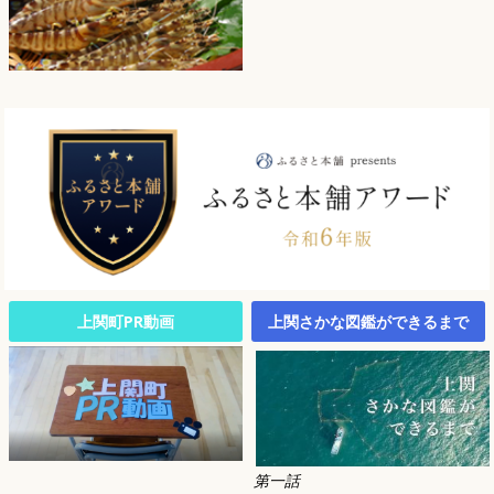
上関町PR動画
上関さかな図鑑ができるまで
第一話