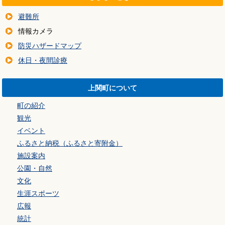
避難所
情報カメラ
防災ハザードマップ
休日・夜間診療
上関町について
町の紹介
観光
イベント
ふるさと納税（ふるさと寄附金）
施設案内
公園・自然
文化
生涯スポーツ
広報
統計