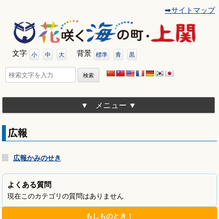
➡サイトマップ
コ
ン
テ
ン
ツ
文字
背景
へ
小
中
大
標準
青
黒
移
動
検
索:
メニュー
広報
広報かみのせき
よくある質問
現在このカテゴリの質問はありません
もしものとき！