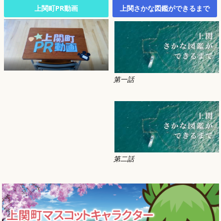
上関町PR動画
上関さかな図鑑ができるまで
第一話
第二話