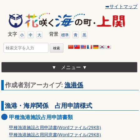
➡サイトマップ
コ
ン
テ
ン
ツ
文字
背景
へ
小
中
大
標準
青
黒
移
動
検
索:
メニュー
作成者別アーカイブ:
漁港係
漁港・海岸関係 占用申請様式
甲種漁港施設占用申請書類
甲種漁港施設占用申請書(Wordファイル/29KB)
甲種漁港施設占用同意書(Wordファイル/29KB)