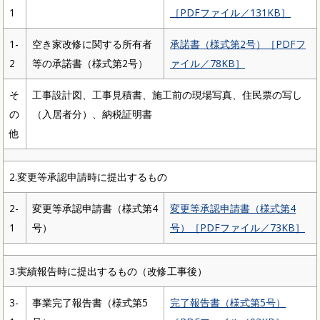
1
［PDFファイル／131KB］
1-
空き家改修に関する所有者
承諾書（様式第2号）［PDFフ
2
等の承諾書（様式第2号）
ァイル／78KB］
そ
工事設計図、工事見積書、施工前の現場写真、住民票の写し
の
（入居者分）、納税証明書
他
2.変更等承認申請時に提出するもの
2-
変更等承認申請書（様式第4
変更等承認申請書（様式第4
1
号）
号）［PDFファイル／73KB］
3.実績報告時に提出するもの（改修工事後）
3-
事業完了報告書（様式第5
完了報告書（様式第5号）