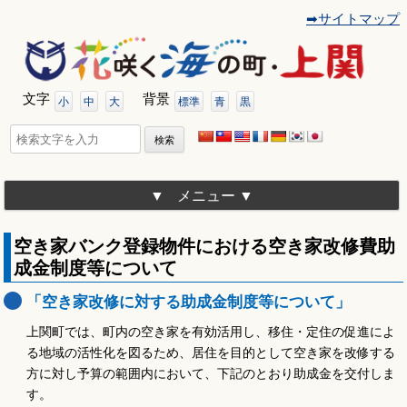
➡サイトマップ
コ
ン
テ
ン
ツ
文字
背景
へ
小
中
大
標準
青
黒
移
動
検
索:
メニュー
空き家バンク登録物件における空き家改修費助
成金制度等について
「空き家改修に対する助成金制度等について」
上関町では、町内の空き家を有効活用し、移住・定住の促進によ
る地域の活性化を図るため、居住を目的として空き家を改修する
方に対し予算の範囲内において、下記のとおり助成金を交付しま
す。