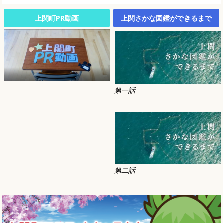
上関町PR動画
上関さかな図鑑ができるまで
第一話
第二話