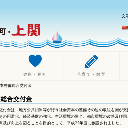
文
健康・福祉
子育て・教育
本整備総合交付金
健康づくり
妊娠したら
診療所
不妊治療助成制度
備総合交付金
健康診断・相談
出産したら（乳幼児）
交付金は、地方公共団体等が行う社会資本の整備その他の取組を国が支
休日・夜間診療
子育て
その円滑化、経済基盤の強化、生活環境の保全、都市環境の改善及び国
健康保険
ひとり親支援
保及び向上を図ることを目的として、平成22年度に創設されました。