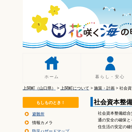
コ
ン
テ
ン
ツ
へ
移
動
ホーム
暮らし・安心
上関町（山口県）
>
上関町について
>
施策・計画
>
社会資
人権
手続き
社会資本整
もしものとき！
税について
社会資本整備総合
避難所
年金
通の安全の確保と
情報カメラ
暮らしの相談
住生活の安定の確
防災ハザードマップ