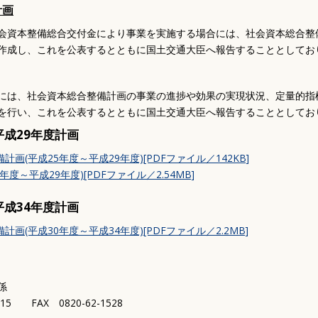
後期高齢者医療制度
保育園・学校・教育
計画
介護保険
補助・助成・手当
会資本整備総合交付金により事業を実施する場合には、社会資本総合整
路
高齢者向け事業
講座・教室
作成し、これを公表するとともに国土交通大臣へ報告することとしてお
障がい福祉
生活支援・特別弔慰金
には、社会資本総合整備計画の事業の進捗や効果の実現状況、定量的指
予防接種
を行い、これを公表するとともに国土交通大臣へ報告することとしてお
平成29年度計画
画(平成25年度～平成29年度)[PDFファイル／142KB]
年度～平成29年度)[PDFファイル／2.54MB]
平成34年度計画
画(平成30年度～平成34年度)[PDFファイル／2.2MB]
係
315 FAX 0820-62-1528