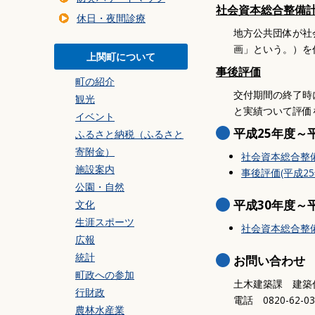
暮らしの環境
社会資本総合整備
休日・夜間診療
交通・乗り物
地方公共団体が社
住まい・建築・道
画」という。）を
上関町について
防災・安全
事後評価
町の紹介
事業者の方へ
交付期間の終了時
観光
ごみ
と実績ついて評価
イベント
平成25年度～
ふるさと納税（ふるさと
寄附金）
社会資本総合整備計
施設案内
事後評価(平成25
公園・自然
平成30年度～
文化
生涯スポーツ
社会資本総合整備計
広報
統計
お問い合わせ
町政への参加
土木建築課 建築
行財政
電話 0820-62-0
農林水産業