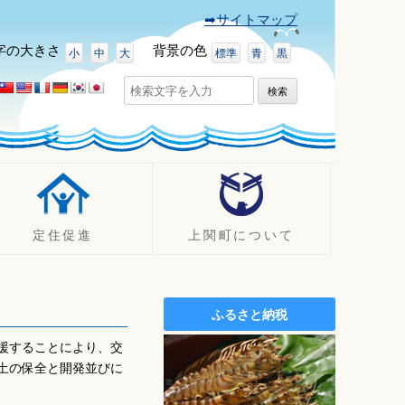
➡サイトマップ
字
の大きさ
背景
の色
小
中
大
標準
青
黒
検
索:
定住促進
上関町について
UJIターン事例
町の紹介
定住促進支援制度
観光
ふるさと納税
定住促進
イベント
援することにより、交
空き家バンク
ふるさと納税（ふるさと寄附
土の保全と開発並びに
金）
施設案内