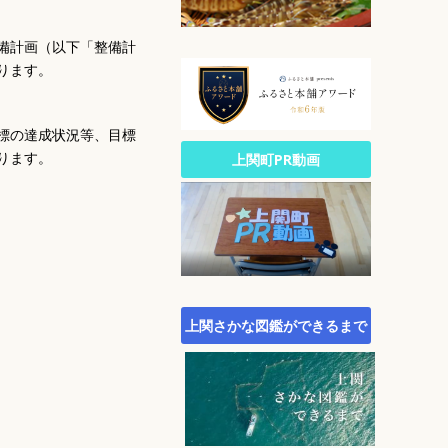
公園・自然
文化
備計画（以下「整備計
生涯スポーツ
ります。
広報
統計
標の達成状況等、目標
町政への参加
ります。
上関町PR動画
行財政
農林水産業
施策・計画
町議会
町役場・組織・連絡先
上関さかな図鑑ができるまで
オープンデータサイト