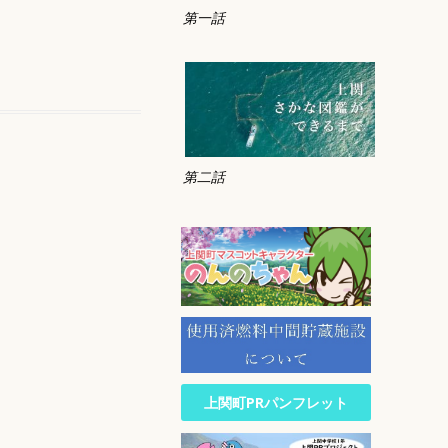
第一話
第二話
上関町PRパンフレット