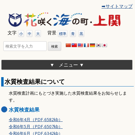
➡サイトマップ
コ
ン
テ
ン
ツ
文字
背景
へ
小
中
大
標準
青
黒
移
動
検
索:
メニュー
水質検査結果について
水質検査計画にもとづき実施した水質検査結果をお知らせしま
す。
水質検査結果
令和6年4月（PDF,6582kb）
令和6年5月（PDF,6507kb）
令和6年6月（PDF,6342kb）