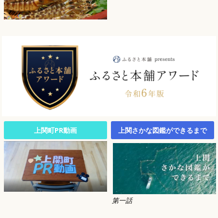
上関町PR動画
上関さかな図鑑ができるまで
第一話