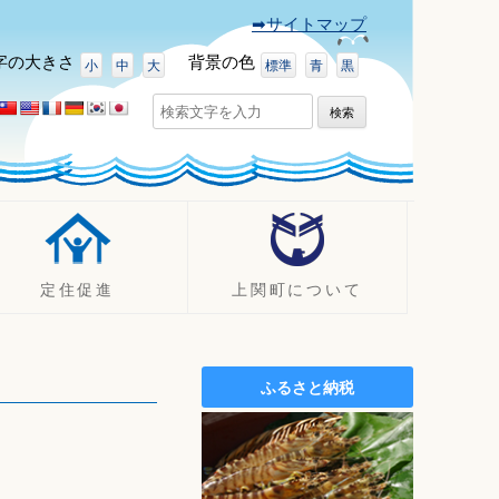
➡サイトマップ
字
の大きさ
背景
の色
小
中
大
標準
青
黒
検
索:
定住促進
上関町について
UJIターン事例
町の紹介
定住促進支援制度
観光
ふるさと納税
定住促進
イベント
空き家バンク
ふるさと納税（ふるさと寄附
金）
施設案内