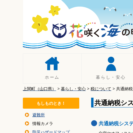
コ
ン
テ
ン
ツ
へ
移
動
ホーム
暮らし・安心
上関町（山口県）
>
暮らし・安心
>
税について
>
共通納税
人権
手続き
共通納税シ
もしものとき！
税について
避難所
年金
共通納税シス
情報カメラ
暮らしの相談
防災ハザードマップ