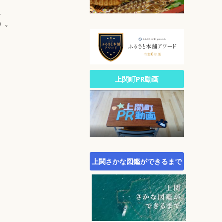
公園・自然
。
文化
）。
生涯スポーツ
広報
統計
町政への参加
上関町PR動画
行財政
農林水産業
施策・計画
町議会
町役場・組織・連絡先
上関さかな図鑑ができるまで
オープンデータサイト