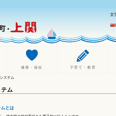
文
健康・福祉
子育て・教育
システム
健康づくり
妊娠したら
診療所
不妊治療助成制度
ステム
健康診断・相談
出産したら（乳幼児）
休日・夜間診療
子育て
テムとは
健康保険
ひとり親支援