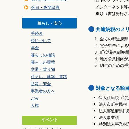
自宅やオフィスか
暮らしの環境
インターネット等
休日・夜間診療
交通・乗り物
※領収書は発行さ
住まい・建築・道
暮らし・安心
防災・安全
共通納税のメ
手続き
事業者の方へ
全ての都道府県
税について
ごみ
電子申告による
年金
町役場や金融機
暮らしの相談
地方公共団体が
暮らしの環境
納付のための手
交通・乗り物
住まい・建築・道路
防災・安全
対象となる税
事業者の方へ
個人住民税（特
ごみ
法人市町村民税
人権
法人都道府県民
法人事業税
イベント
特別法人事業税