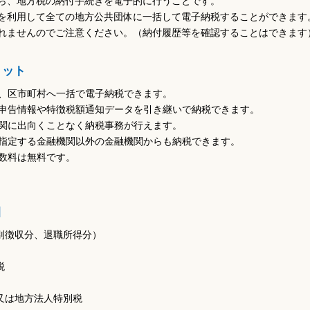
ら、地方税の納付手続きを電子的に行うことです。
後期高齢者医療制度
保育園・学校・教育
を利用して全ての地方公共団体に一括して電子納税することができます
介護保険
補助・助成・手当
れませんのでご注意ください。（納付履歴等を確認することはできます
路
高齢者向け事業
講座・教室
障がい福祉
リット
生活支援・特別弔慰金
、区市町村へ一括で電子納税できます。
予防接種
申告情報や特徴税額通知データを引き継いで納税できます。
関に出向くことなく納税事務が行えます。
指定する金融機関以外の金融機関からも納税できます。
数料は無料です。
目
別徴収分、退職所得分）
税
又は地方法人特別税