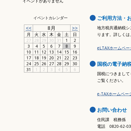
イベントがありません
ご利用方法・
イベントカレンダー
<<
8月
>>
地方税共通納税シ
月
火
水
木
金
土
日
ります。詳しくは
27
28
29
30
31
1
2
3
4
5
6
7
8
9
eLTAXホームペ
10
11
12
13
14
15
16
17
18
19
20
21
22
23
国税の電子納
24
25
26
27
28
29
30
31
1
2
3
4
5
6
国税につきまして
ご覧ください。
e-TAXホームペ
お問い合わせ
住民課 税務係
電話 0820-62-0