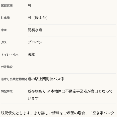
可
家庭菜園
可（軽１台）
駐車場
簡易水道
水道
プロパン
ガス
汲取
トイレ・排水
付帯施設
道の駅上関海峡バス停
最寄り公共交通機関
残存物あり ※本物件は不動産事業者が窓口となって
特記事項
います
現況優先とします。より詳しい情報をご希望の場合、「空き家バンク