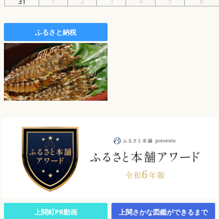
31
1
2
3
4
5
6
ふるさと納税
上関町PR動画
上関さかな図鑑ができるまで