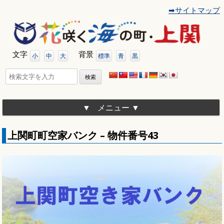
➡サイトマップ
コ
ン
テ
ン
ツ
文字
背景
へ
小
中
大
標準
青
黒
移
動
検
索:
メニュー
上関町町空家バンク – 物件番号43