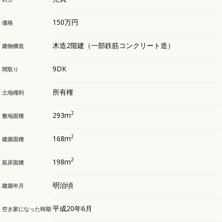
150万円
価格
木造2階建（一部鉄筋コンクリート造）
建物構造
9DK
間取り
所有権
土地権利
2
293m
敷地面積
2
168m
建築面積
2
198m
延床面積
明治頃
建築年月
平成20年6月
空き家になった時期