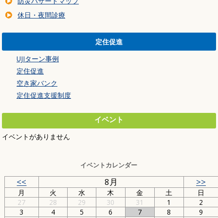
防災ハザードマップ
休日・夜間診療
定住促進
UJIターン事例
定住促進
空き家バンク
定住促進支援制度
イベント
イベントがありません
イベントカレンダー
<<
8月
>>
月
火
水
木
金
土
日
27
28
29
30
31
1
2
3
4
5
6
7
8
9