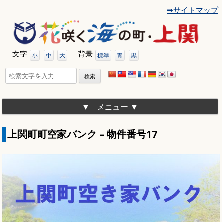
➡サイトマップ
コ
ン
テ
ン
ツ
文字
背景
へ
小
中
大
標準
青
黒
移
動
検
索:
メニュー
上関町町空家バンク – 物件番号17