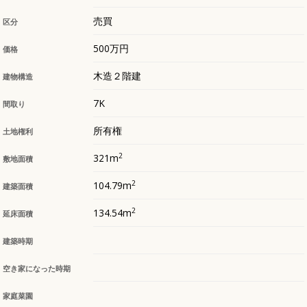
売買
区分
500万円
価格
木造２階建
建物構造
7K
間取り
所有権
土地権利
2
321m
敷地面積
2
104.79m
建築面積
2
134.54m
延床面積
建築時期
空き家になった時期
家庭菜園