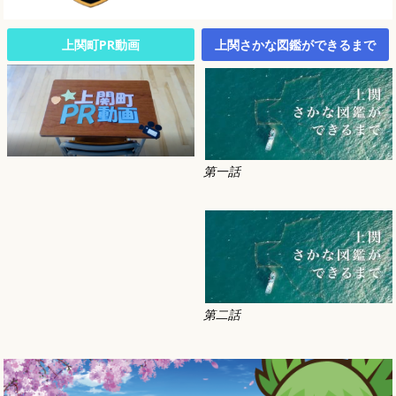
上関町PR動画
上関さかな図鑑ができるまで
第一話
第二話