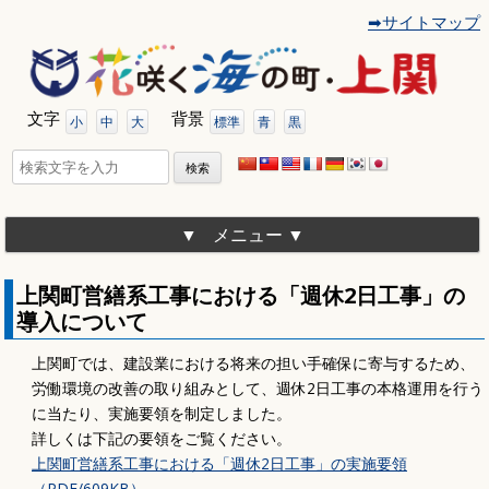
➡サイトマップ
コ
ン
テ
ン
ツ
文字
背景
へ
小
中
大
標準
青
黒
移
動
検
索:
メニュー
上関町営繕系工事における「週休2日工事」の
導入について
上関町では、建設業における将来の担い手確保に寄与するため、
労働環境の改善の取り組みとして、週休2日工事の本格運用を行う
に当たり、実施要領を制定しました。
詳しくは下記の要領をご覧ください。
上関町営繕系工事における「週休2日工事」の実施要領
（PDF/609KB）