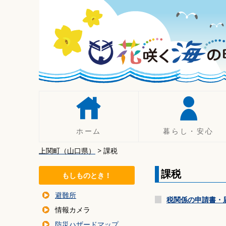
コ
ン
テ
ン
ツ
へ
移
動
ホーム
暮らし・安心
上関町（山口県）
>
課税
人権
手続き
課税
もしものとき！
税について
避難所
年金
税関係の申請書・
情報カメラ
暮らしの相談
防災ハザードマップ