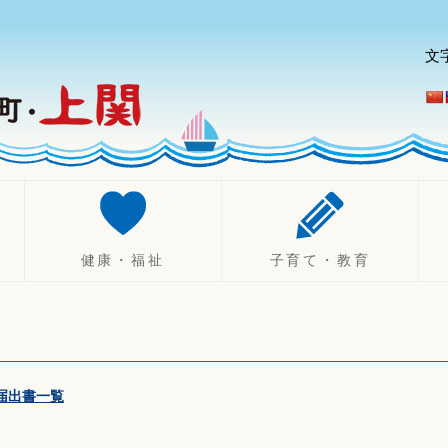
文
健康・福祉
子育て・教育
健康づくり
妊娠したら
診療所
不妊治療助成制度
健康診断・相談
出産したら（乳幼児）
休日・夜間診療
子育て
届出書一覧
健康保険
ひとり親支援