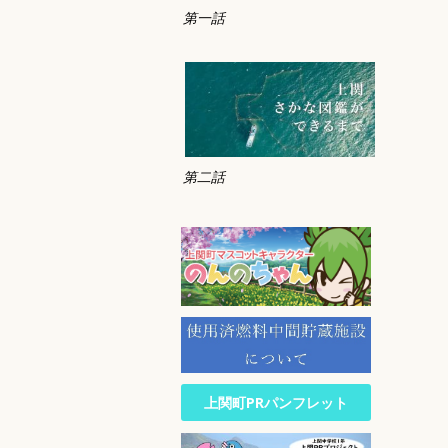
第一話
第二話
上関町PRパンフレット