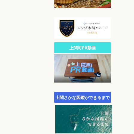
公園・自然
文化
生涯スポーツ
広報
統計
町政への参加
上関町PR動画
行財政
農林水産業
施策・計画
町議会
町役場・組織・連絡先
上関さかな図鑑ができるまで
オープンデータサイト