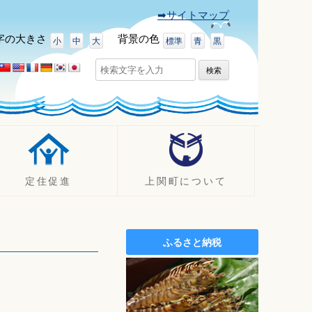
➡サイトマップ
字
の大きさ
背景
の色
小
中
大
標準
青
黒
検
索:
定住促進
上関町について
UJIターン事例
町の紹介
定住促進支援制度
観光
ふるさと納税
定住促進
イベント
空き家バンク
ふるさと納税（ふるさと寄附
金）
施設案内