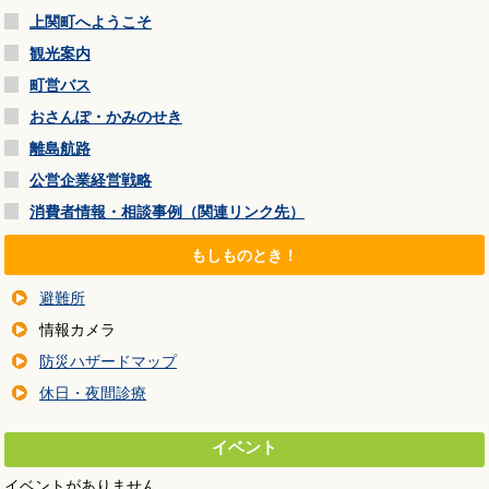
上関町へようこそ
観光案内
町営バス
おさんぽ・かみのせき
離島航路
公営企業経営戦略
消費者情報・相談事例（関連リンク先）
もしものとき！
避難所
情報カメラ
防災ハザードマップ
休日・夜間診療
イベント
イベントがありません