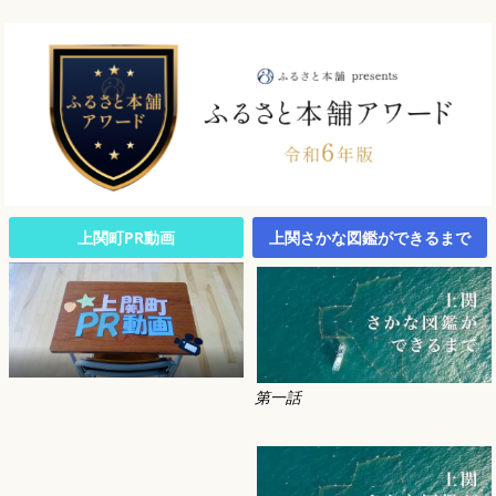
上関町PR動画
上関さかな図鑑ができるまで
第一話