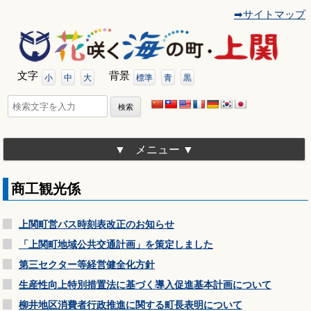
➡サイトマップ
コ
ン
テ
ン
ツ
文字
背景
へ
小
中
大
標準
青
黒
移
動
検
索:
メニュー
商工観光係
上関町営バス時刻表改正のお知らせ
「上関町地域公共交通計画」を策定しました
第三セクター等経営健全化方針
生産性向上特別措置法に基づく導入促進基本計画について
柳井地区消費者行政推進に関する町長表明について