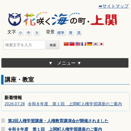
➡サイトマップ
コ
ン
テ
ン
ツ
文字
背景
へ
小
中
大
標準
青
黒
移
動
検
索:
メニュー
講座・教室
新着情報
2026.07.28
令和８年度 第１回 上関町人権学習講座のご案内
第2回人権学習講座・人権教育講演会が開催されました
令和８年度 第１回 上関町人権学習講座のご案内