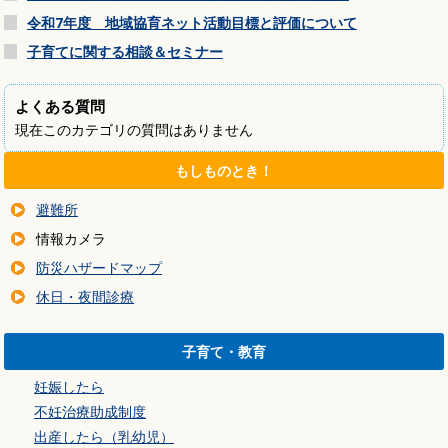
令和7年度 地域協育ネット活動目標と評価について
子育てに関する相談＆セミナー
よくある質問
現在このカテゴリの質問はありません
もしものとき！
避難所
情報カメラ
防災ハザードマップ
休日・夜間診療
子育て・教育
妊娠したら
不妊治療助成制度
出産したら（乳幼児）