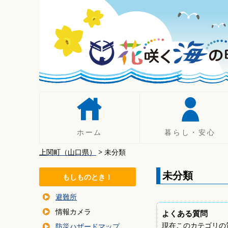
コ
ン
テ
ン
ツ
へ
移
動
ホーム
暮らし・安心
上関町（山口県）
>
未分類
人権
手続き
未分類
もしものとき！
税について
避難所
年金
情報カメラ
よくある質問
暮らしの相談
現在このカテゴリの
防災ハザードマップ