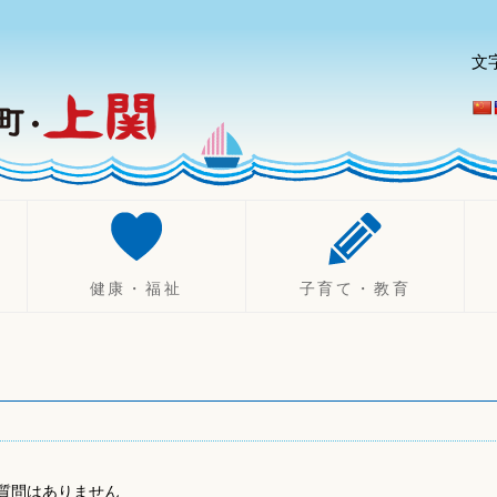
文
健康・福祉
子育て・教育
健康づくり
妊娠したら
診療所
不妊治療助成制度
健康診断・相談
出産したら（乳幼児）
休日・夜間診療
子育て
健康保険
ひとり親支援
質問はありません