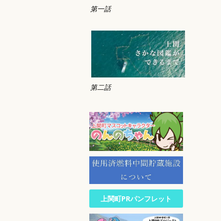
第一話
第二話
上関町PRパンフレット