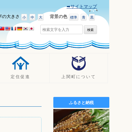
➡サイトマップ
字
の大きさ
背景
の色
小
中
大
標準
青
黒
検
索:
定住促進
上関町について
UJIターン事例
町の紹介
定住促進支援制度
観光
ふるさと納税
定住促進
イベント
空き家バンク
ふるさと納税（ふるさと寄附
金）
施設案内