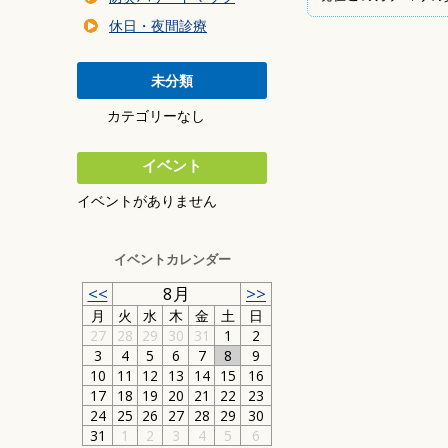
暮らしの環境
休日・夜間診療
交通・乗り物
住まい・建築・道
未分類
防災・安全
カテゴリーなし
事業者の方へ
ごみ
イベント
イベントがありません
イベントカレンダー
<<
8月
>>
月
火
水
木
金
土
日
27
28
29
30
31
1
2
3
4
5
6
7
8
9
10
11
12
13
14
15
16
17
18
19
20
21
22
23
24
25
26
27
28
29
30
31
1
2
3
4
5
6