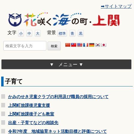
➡サイトマップ
コ
ン
テ
ン
ツ
文字
背景
へ
小
中
大
標準
青
黒
移
動
検
索:
メニュー
子育て
かみのせき児童クラブの利用及び職員の採用について
上関町放課後児童支援
上関町放課後子ども教室
出産・子育てなどの相談先
令和7年度 地域協育ネット活動目標と評価について