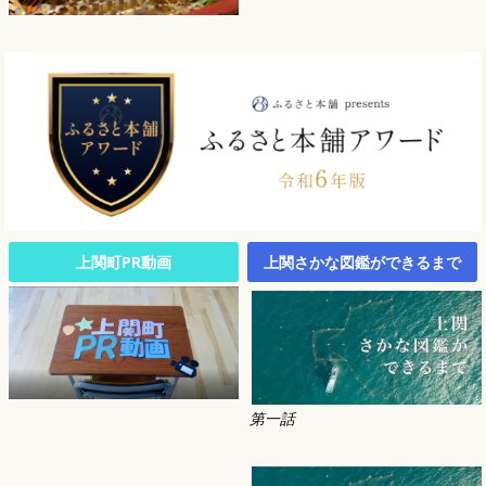
上関町PR動画
上関さかな図鑑ができるまで
第一話