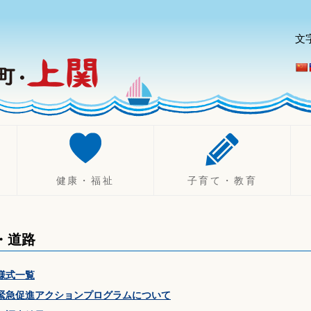
文
健康・福祉
子育て・教育
健康づくり
妊娠したら
診療所
不妊治療助成制度
・道路
健康診断・相談
出産したら（乳幼児）
休日・夜間診療
子育て
様式一覧
健康保険
ひとり親支援
緊急促進アクションプログラムについて