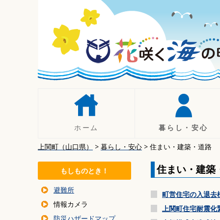
コ
ン
テ
ン
ツ
へ
移
動
ホーム
暮らし・安心
上関町（山口県）
>
暮らし・安心
>
住まい・建築・道路
人権
手続き
住まい・建築
もしものとき！
税について
避難所
年金
町営住宅の入退去
情報カメラ
暮らしの相談
上関町住宅耐震化
防災ハザードマップ