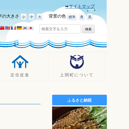
➡サイトマップ
字
の大きさ
背景
の色
小
中
大
標準
青
黒
検
索:
定住促進
上関町について
UJIターン事例
町の紹介
定住促進支援制度
観光
ふるさと納税
定住促進
イベント
空き家バンク
ふるさと納税（ふるさと寄附
金）
施設案内