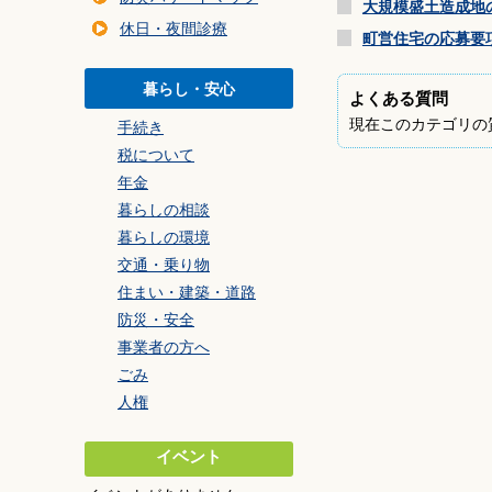
暮らしの環境
大規模盛土造成地
休日・夜間診療
交通・乗り物
町営住宅の応募要
住まい・建築・道
暮らし・安心
よくある質問
防災・安全
現在このカテゴリの
手続き
事業者の方へ
税について
ごみ
年金
暮らしの相談
暮らしの環境
交通・乗り物
住まい・建築・道路
防災・安全
事業者の方へ
ごみ
人権
イベント