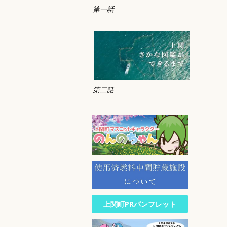
第一話
第二話
上関町PRパンフレット