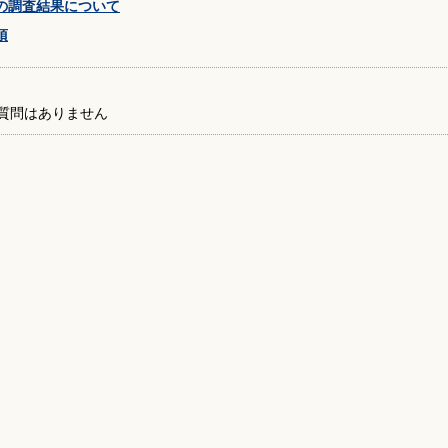
後期高齢者医療制度
保育園・学校・教育
の調査結果について
介護保険
補助・助成・手当
項
路
高齢者向け事業
講座・教室
障がい福祉
質問はありません
生活支援・特別弔慰金
予防接種