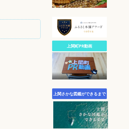
公園・自然
文化
生涯スポーツ
広報
統計
町政への参加
上関町PR動画
行財政
農林水産業
施策・計画
町議会
町役場・組織・連絡先
上関さかな図鑑ができるまで
オープンデータサイト