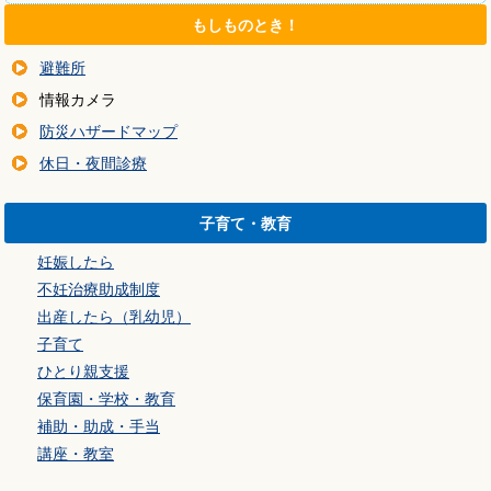
もしものとき！
避難所
情報カメラ
防災ハザードマップ
休日・夜間診療
子育て・教育
妊娠したら
不妊治療助成制度
出産したら（乳幼児）
子育て
ひとり親支援
保育園・学校・教育
補助・助成・手当
講座・教室