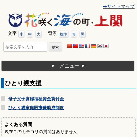
➡サイトマップ
コ
ン
テ
ン
ツ
文字
背景
へ
小
中
大
標準
青
黒
移
動
検
索:
メニュー
ひとり親支援
母子父子寡婦福祉資金貸付金
ひとり親家庭医療費助成制度
よくある質問
現在このカテゴリの質問はありません