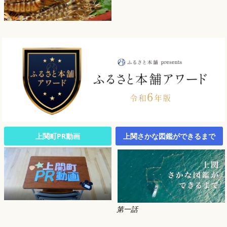
上関町PR動画
上関さかな図鑑ができるまで
第一話