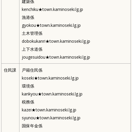
建築係
kenchiku★town.kaminoseki.lg.jp
漁港係
gyokou★town.kaminoseki.lg.jp
土木管理係
dobokukanri★town.kaminoseki.lg.jp
上下水道係
jougesuidou★town.kaminoseki.lg.jp
住民課
戸籍住民係
koseki★town.kaminoseki.lg.jp
環境係
kankyou★town.kaminoseki.lg.jp
税務係
kazei★town.kaminoseki.lg.jp
syunou★town.kaminoseki.lg.jp
国保年金係