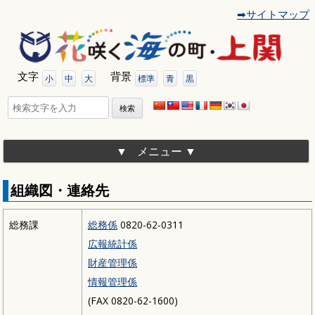
➡サイトマップ
コ
ン
テ
ン
ツ
文字
背景
へ
小
中
大
標準
青
黒
移
動
検
索:
メニュー
組織図・連絡先
総務課
総務係
0820-62-0311
広報統計係
財産管理係
情報管理係
(FAX 0820-62-1600)