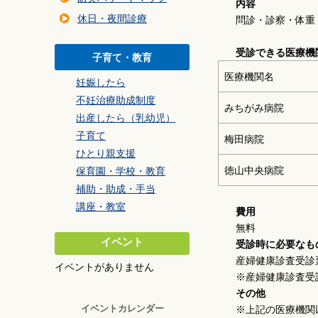
暮らしの環境
内容
休日・夜間診療
問診・診察・体重
交通・乗り物
住まい・建築・道
受診できる医療機
子育て・教育
防災・安全
医療機関名
妊娠したら
事業者の方へ
不妊治療助成制度
みちがみ病院
ごみ
出産したら（乳幼児）
子育て
梅田病院
ひとり親支援
徳山中央病院
保育園・学校・教育
補助・助成・手当
講座・教室
費用
無料
イベント
受診時に必要なも
産婦健康診査受診
イベントがありません
※産婦健康診査受
その他
イベントカレンダー
※上記の医療機関