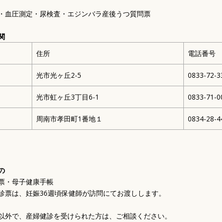
後期高齢者医療制度
保育園・学校・教育
・血圧測定・尿検査・エジンバラ産後うつ質問票
介護保険
補助・助成・手当
路
高齢者向け事業
講座・教室
関
障がい福祉
住所
電話番号
生活支援・特別弔慰金
光市光ヶ丘2-5
0833-72-3
予防接種
光市虹ヶ丘3丁目6-1
0833-71-0
周南市孝田町1番地１
0834-28-4
の
票・母子健康手帳
診票は、妊娠36週頃保健師が訪問にてお渡しします。
以外で、産婦健診を受けられた方は、ご相談ください。