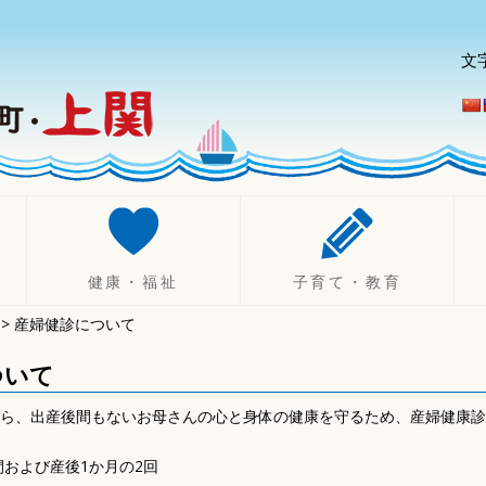
文
健康・福祉
子育て・教育
>
産婦健診について
健康づくり
妊娠したら
診療所
不妊治療助成制度
ついて
健康診断・相談
出産したら（乳幼児）
日から、出産後間もないお母さんの心と身体の健康を守るため、産婦健康
休日・夜間診療
子育て
健康保険
ひとり親支援
間および産後1か月の2回