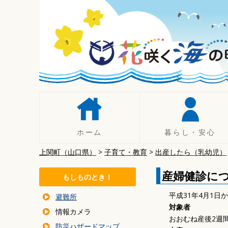
コ
ン
テ
ン
ツ
へ
移
動
ホーム
暮らし・安心
上関町（山口県）
>
子育て・教育
>
出産したら（乳幼児）
人権
手続き
産婦健診に
もしものとき！
税について
平成31年4月1
避難所
年金
対象者
情報カメラ
暮らしの相談
おおむね産後2週
防災ハザードマップ