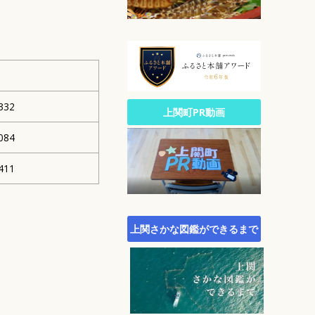
公園・自然
文化
生涯スポーツ
広報
統計
332
町政への参加
上関町PR動画
行財政
084
農林水産業
411
施策・計画
町議会
町役場・組織・連絡先
上関さかな図鑑ができるまで
オープンデータサイト