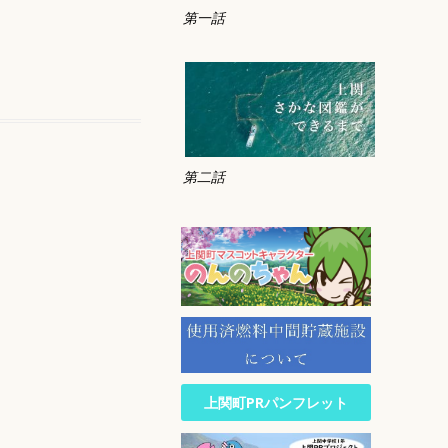
第一話
第二話
上関町PRパンフレット