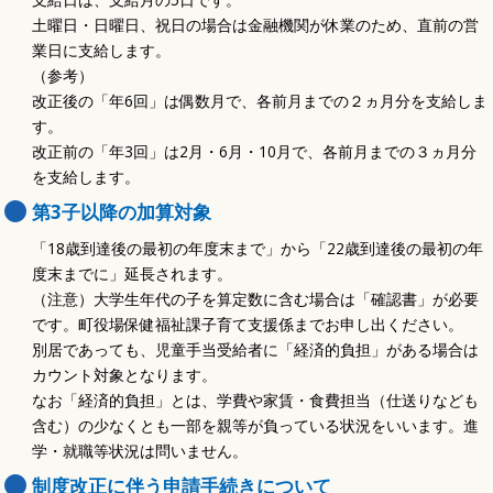
土曜日・日曜日、祝日の場合は金融機関が休業のため、直前の営
業日に支給します。
（参考）
改正後の「年6回」は偶数月で、各前月までの２ヵ月分を支給しま
す。
改正前の「年3回」は2月・6月・10月で、各前月までの３ヵ月分
を支給します。
第3子以降の加算対象
「18歳到達後の最初の年度末まで」から「22歳到達後の最初の年
度末までに」延長されます。
（注意）大学生年代の子を算定数に含む場合は「確認書」が必要
です。町役場保健福祉課子育て支援係までお申し出ください。
別居であっても、児童手当受給者に「経済的負担」がある場合は
カウント対象となります。
なお「経済的負担」とは、学費や家賃・食費担当（仕送りなども
含む）の少なくとも一部を親等が負っている状況をいいます。進
学・就職等状況は問いません。
制度改正に伴う申請手続きについて