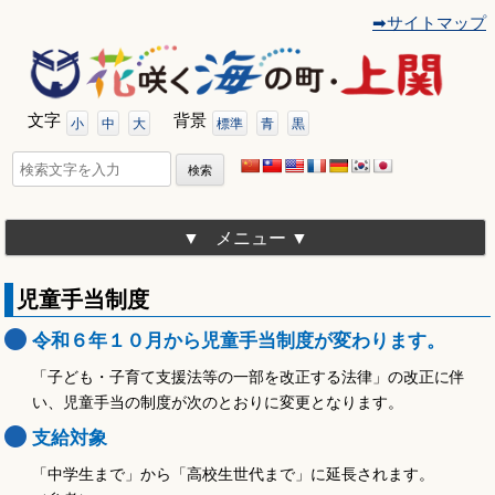
➡サイトマップ
コ
ン
テ
ン
ツ
文字
背景
へ
小
中
大
標準
青
黒
移
動
検
索:
メニュー
児童手当制度
令和６年１０月から児童手当制度が変わります。
「子ども・子育て支援法等の一部を改正する法律」の改正に伴
い、児童手当の制度が次のとおりに変更となります。
支給対象
「中学生まで」から「高校生世代まで」に延長されます。