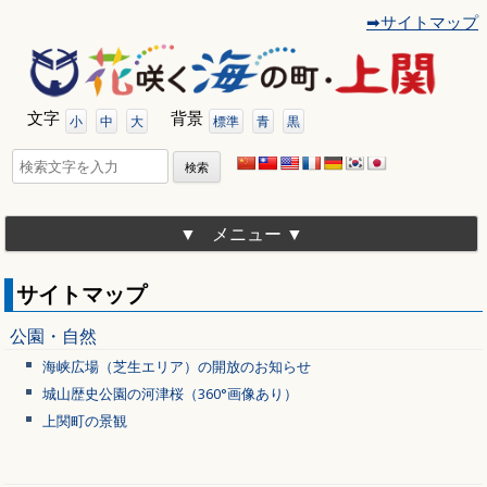
➡サイトマップ
コ
ン
テ
ン
ツ
文字
背景
へ
小
中
大
標準
青
黒
移
動
検
索:
メニュー
サイトマップ
公園・自然
海峡広場（芝生エリア）の開放のお知らせ
城山歴史公園の河津桜（360°画像あり）
上関町の景観