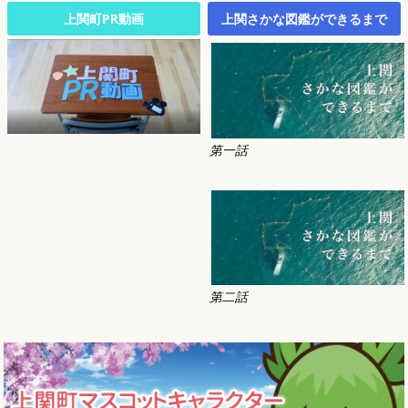
上関町PR動画
上関さかな図鑑ができるまで
第一話
第二話