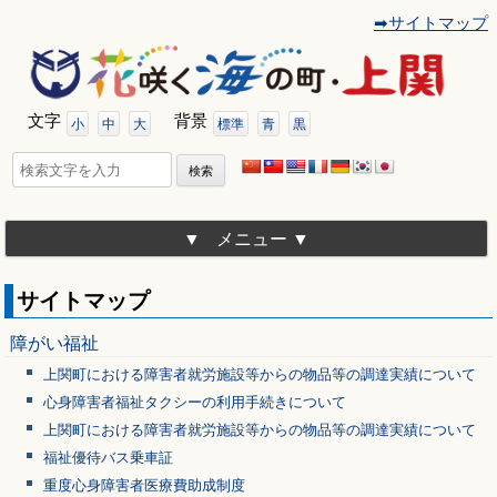
➡サイトマップ
コ
ン
テ
ン
ツ
文字
背景
へ
小
中
大
標準
青
黒
移
動
検
索:
メニュー
サイトマップ
障がい福祉
上関町における障害者就労施設等からの物品等の調達実績について
心身障害者福祉タクシーの利用手続きについて
上関町における障害者就労施設等からの物品等の調達実績について
福祉優待バス乗車証
重度心身障害者医療費助成制度