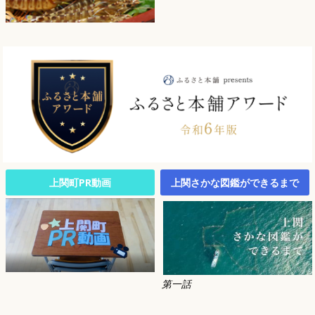
上関町PR動画
上関さかな図鑑ができるまで
第一話