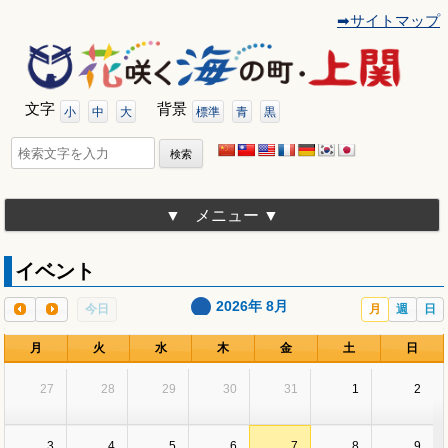
➡サイトマップ
コ
ン
テ
ン
ツ
文字
背景
へ
小
中
大
標準
青
黒
移
動
検
索:
メニュー
イベント
2026年 8月
今日
月
週
日
月
火
水
木
金
土
日
27
28
29
30
31
1
2
3
4
5
6
7
8
9