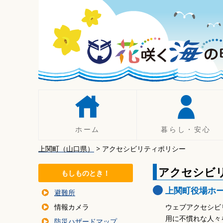
コ
ン
テ
ン
ツ
へ
移
動
ホーム
暮らし・安心
上関町（山口県）
>
アクセシビリティポリシー
人権
手続き
アクセシビ
もしものとき！
税について
上関町役場ホ
避難所
年金
情報カメラ
ウェブアクセシビ
暮らしの相談
用に不慣れな人々
防災ハザードマップ