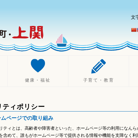
文
健康・福祉
子育て・教育
健康づくり
妊娠したら
診療所
不妊治療助成制度
リティポリシー
健康診断・相談
出産したら（乳幼児）
ームページでの取り組み
休日・夜間診療
子育て
リティとは、高齢者や障害者といった、ホームページ等の利用になんら
健康保険
ひとり親支援
を含めて、誰もがホームページ等で提供される情報や機能を支障なく利