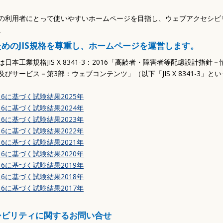
後期高齢者医療制度
保育園・学校・教育
介護保険
補助・助成・手当
の利用者にとって使いやすいホームページを目指し、ウェブアクセシビ
。
路
高齢者向け事業
講座・教室
めのJIS規格を尊重し、ホームページを運営します。
障がい福祉
生活支援・特別弔慰金
日本工業規格JIS X 8341-3：2016「高齢者・障害者等配慮設計指針
びサービス－第3部：ウェブコンテンツ」（以下「JIS X 8341-3」と
予防接種
3:2016に基づく試験結果2025年
3:2016に基づく試験結果2024年
3:2016に基づく試験結果2023年
3:2016に基づく試験結果2022年
3:2016に基づく試験結果2021年
3:2016に基づく試験結果2020年
3:2016に基づく試験結果2019年
3:2016に基づく試験結果2018年
3:2016に基づく試験結果2017年
シビリティに関するお問い合せ