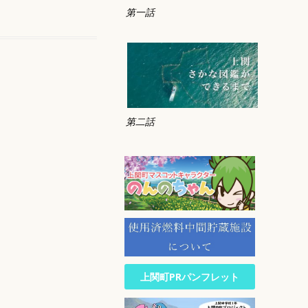
第一話
第二話
上関町PRパンフレット