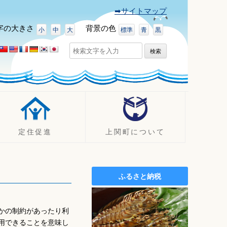
➡サイトマップ
字
の大きさ
背景
の色
小
中
大
標準
青
黒
検
索:
定住促進
上関町について
UJIターン事例
町の紹介
定住促進支援制度
観光
ふるさと納税
定住促進
イベント
空き家バンク
ふるさと納税（ふるさと寄附
金）
かの制約があったり利
施設案内
用できることを意味し