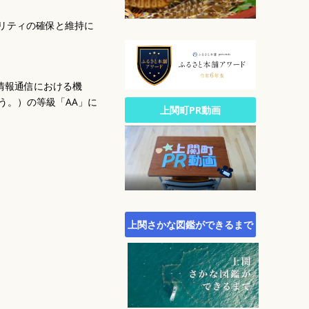
公園・自然
文化
リティの確保と維持に
生涯スポーツ
広報
統計
－情報通信における機
いう。）の等級「AA」に
町政への参加
上関町PR動画
行財政
農林水産業
施策・計画
町議会
町役場・組織・連絡先
上関さかな図鑑ができるまで
オープンデータサイト