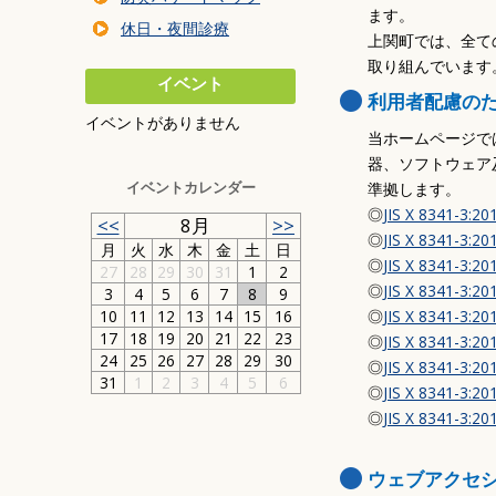
暮らしの環境
ます。
休日・夜間診療
交通・乗り物
上関町では、全て
取り組んでいます
住まい・建築・道
イベント
利用者配慮のた
防災・安全
イベントがありません
事業者の方へ
当ホームページでは
器、ソフトウェア及
ごみ
イベントカレンダー
準拠します。
◎
JIS X 8341-
<<
8月
>>
◎
JIS X 8341-
月
火
水
木
金
土
日
◎
JIS X 8341-
27
28
29
30
31
1
2
◎
JIS X 8341-
3
4
5
6
7
8
9
10
11
12
13
14
15
16
◎
JIS X 8341-
17
18
19
20
21
22
23
◎
JIS X 8341-
24
25
26
27
28
29
30
◎
JIS X 8341-
31
1
2
3
4
5
6
◎
JIS X 8341-
◎
JIS X 8341-
ウェブアクセ